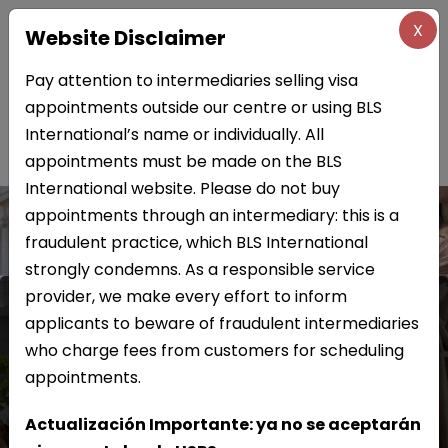
X
Website Disclaimer
Pay attention to intermediaries selling visa
SOLICITAR UNA VISA
appointments outside our centre or using BLS
Seleccione el idioma
PARA ESPAÑA EN USA
International’s name or individually. All
appointments must be made on the BLS
International website. Please do not buy
appointments through an intermediary: this is a
fraudulent practice, which BLS International
strongly condemns. As a responsible service
provider, we make every effort to inform
applicants to beware of fraudulent intermediaries
Boston
who charge fees from customers for scheduling
appointments.
Chicago
Actualización Importante: ya no se aceptarán
Houston